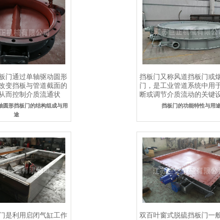
板门通过单轴驱动圆形
挡板门又称风道挡板门或
改变挡板与管道截面的
门，是工业管道系统中用于​
从而控制介质流通状
断或调节介质流动​​的关键
..
泛..
轴圆形挡板门的结构组成与用
挡板门的功能特性与用
途
门是利用启闭气缸工作
双百叶窗式脱硫挡板门一