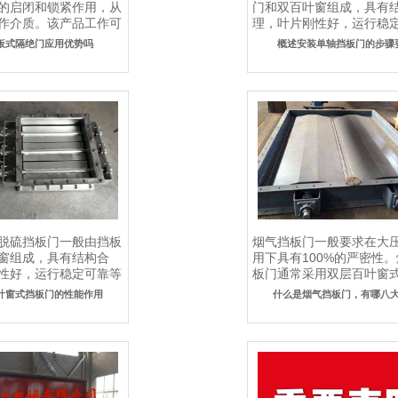
的启闭和锁紧作用，从
门和双百叶窗组成，具有
作介质。该产品工作可
理，叶片刚性好，运行稳
.
优势，主要用..
板式隔绝门应用优势吗
概述安装单轴挡板门的步骤
脱硫挡板门一般由挡板
烟气挡板门一般要求在大
窗组成，具有结构合
用下具有100%的严密性
性好，运行稳定可靠等
板门通常采用双层百叶窗
..
层挡板门上配..
叶窗式挡板门的性能作用
什么是烟气挡板门，有哪八