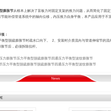
型膨胀节
从根本上解决了盲板力对固定支架的推力问题，从而简化了固定
胀节能补偿管道系统中的轴向位移，内压推力自身平衡，本产品应用于不
事项：
平衡型脱硫膨胀节时疏水口向下。 2、安装时介质流向与管道伸缩节的流向
膨胀节后，必须拆除拉杆。
压力膨胀节
压力平衡型脱硫膨胀节
四通压力平衡型波纹膨胀节
节
压力平衡型脱硫膨胀节
脱硫膨胀节
四通压力平衡型波纹膨胀节
News
PE