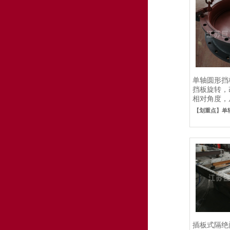
单轴圆形挡
挡板旋转，
相对角度，
态，主要用于
【划重点】单
插板式隔绝