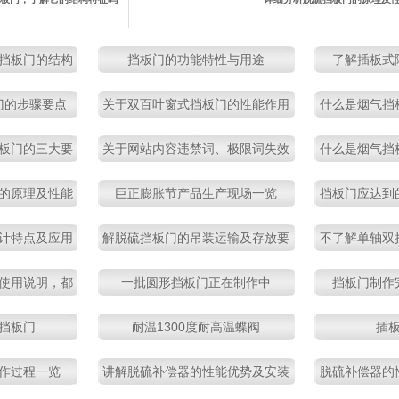
挡板门的结构
挡板门的功能特性与用途
了解插板式
途
门的步骤要点
关于双百叶窗式挡板门的性能作用
什么是烟气挡
板门的三大要
关于网站内容违禁词、极限词失效
什么是烟气挡
说明
的原理及性能
巨正膨胀节产品生产现场一览
挡板门应达到
计特点及应用
解脱硫挡板门的吊装运输及存放要
不了解单轴双
求
点
使用说明，都
一批圆形挡板门正在制作中
挡板门制作
谈！
挡板门
耐温1300度耐高温蝶阀
插
作过程一览
讲解脱硫补偿器的性能优势及安装
脱硫补偿器的
注意点