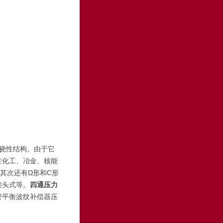
挠性结构。由于它
在化工、冶金、核能
其次还有Ω形和C形
接头式等。
四通压力
管平衡波纹补偿器压