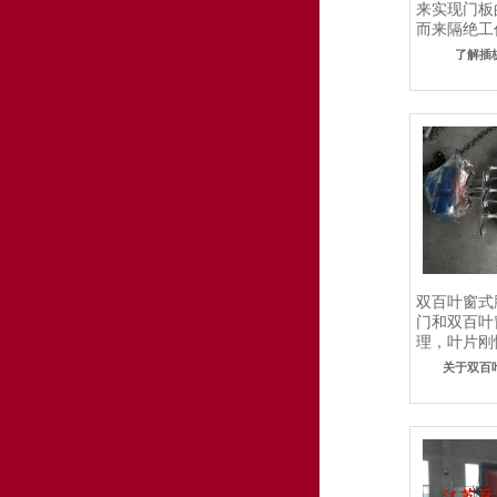
来实现门板
而来隔绝工
靠、启闭灵.
了解插
双百叶窗式
门和双百叶
理，叶片刚
优势，主要用
关于双百