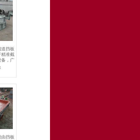
烟道挡板
​精准截
设备，广
途
般由挡板