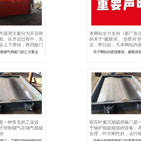
作原理主要分为开启和
本网站全力支持《新广告
程。在开启过程中，先
的关于“极限词 、违禁词”
轨上下滑动，将挡板门
定，即日起，凡本网站内
.
的内容、..
检查烟气挡板门的三大要点
关于网站内容违禁词、极限词
是一种常见的工业设
双百叶窗式脱硫挡板门是
于控制烟气在烟气脱硫
于锅炉脱硫烟道的设备，
动
合理，叶片刚性好，运行
等优势，主..
挡板门，了解它的结构特征吗
详细分析脱硫挡板门的原理及