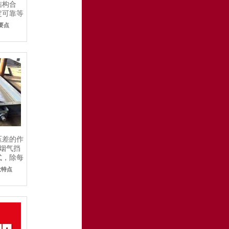
结构合
定可靠等
要点
压差的作
。烟气挡
式，除每
大特点