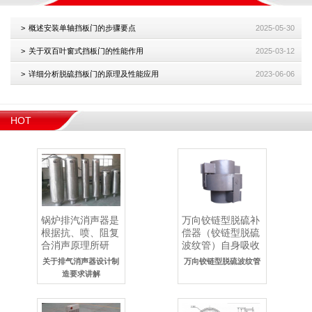
概述安装单轴挡板门的步骤要点
2025-05-30
关于双百叶窗式挡板门的性能作用
2025-03-12
详细分析脱硫挡板门的原理及性能应用
2023-06-06
HOT
PRODUCTS
锅炉排汽消声器是
万向铰链型脱硫补
根据抗、喷、阻复
偿器（铰链型脱硫
合消声原理所研
波纹管）自身吸收
制，具有消声量
内压推力，不会对
关于排气消声器设计制
万向铰链型脱硫波纹管
大、适应频带宽、
管道产生外力，因
造要求讲解
针对性设计(低中
此管道支撑的设置
压、高压、..
可以..