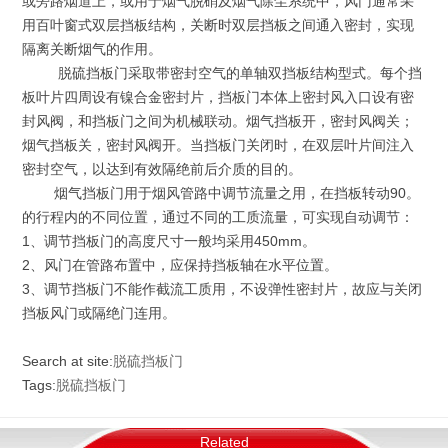
或旁路烟道上，或用于烟气脱硝及烟气除尘系统中，风门通常采
用百叶窗式双层挡板结构，关断时双层挡板之间通入密封，实现
隔离关断烟气的作用。
脱硫挡板门采取带密封空气的单轴双挡板结构型式。每个挡
板叶片四周设有镍合金密封片，挡板门本体上密封风入口设有密
封风阀，和挡板门之间为机械联动。烟气挡板开，密封风阀关；
烟气挡板关，密封风阀开。当挡板门关闭时，在双层叶片间注入
密封空气，以达到有效隔绝前后介质的目的。
烟气挡板门用于烟风管路中调节流量之用，在挡板转动90。
的行程内的不同位置，通过不同的工质流量，可实现自动调节：
1、调节挡板门的高度尺寸一般均采用450mm。
2、风门在管路布置中，应保持挡板轴在水平位置。
3、调节挡板门不能作截流工质用，不设弹性密封片，故应与关闭
挡板风门或隔绝门连用。
Search at site:
脱硫挡板门
Tags:
脱硫挡板门
Related