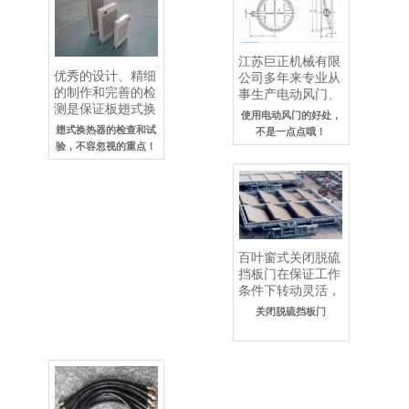
江苏巨正机械有限
优秀的设计、精细
公司多年来专业从
的制作和完善的检
事生产电动风门、
测是保证板翅式换
烟气挡板门、脱硫
使用电动风门的好处，
热器产品质量的三
挡板门，公司承诺
翅式换热器的检查和试
不是一点点哦！
个方面。我国板翅
将以优质的产品质
验，不容忽视的重点！
式换热器产品是以
量，..
强化..
百叶窗式关闭脱硫
挡板门在保证工作
条件下转动灵活，
无卡涩现象。方形
关闭脱硫挡板门
关闭脱硫挡板门可
输入、输出开关量
信号..