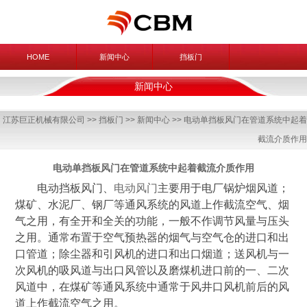
HOME
新闻中心
挡板门
新闻中心
江苏巨正机械有限公司
>>
挡板门
>>
新闻中心
>> 电动单挡板风门在管道系统中起着
截流介质作用
电动单挡板风门在管道系统中起着截流介质作用
电动挡板风门、
电动风门
主要用于电厂锅炉烟风道；
煤矿、水泥厂、钢厂等通风系统的风道上作截流空气、烟
气之
用，有全开和全关的功能，一般不作调节风量与压头
之用。通常布置于空气预热器的烟气与空气仓的进口和出
口管道；除
尘器和引风机的进口和出口烟道；送风机与一
次风机的吸风道与出口风管以及磨煤机进口前的一、二次
风道中，在煤矿等
通风系统中通常于风井口风机前后的风
道上作截流空气之用。